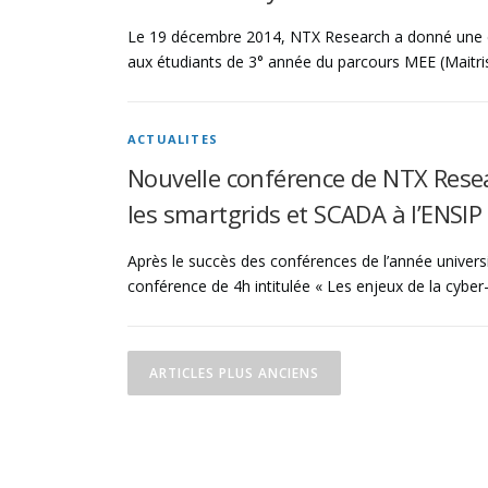
Le 19 décembre 2014, NTX Research a donné une co
aux étudiants de 3° année du parcours MEE (Maitrise
ACTUALITES
Nouvelle conférence de NTX Resear
les smartgrids et SCADA à l’ENSIP
Après le succès des conférences de l’année univers
conférence de 4h intitulée « Les enjeux de la cyber
N
ARTICLES PLUS ANCIENS
a
v
i