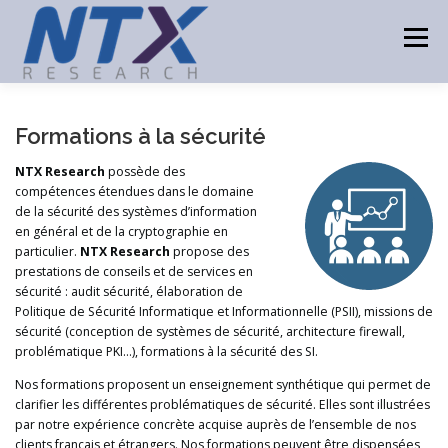
Aller
au
Menu
contenu
ACCUEIL
PRODUITS
TECHNOLOGIES
Formations à la sécurité
NTX Research
possède des
compétences étendues dans le domaine
CONSULTING
PARTENAIRES
ACTUALITÉS
de la sécurité des systèmes d’information
en général et de la cryptographie en
particulier.
NTX Research
propose des
CONTACT
prestations de conseils et de services en
sécurité : audit sécurité, élaboration de
Politique de Sécurité Informatique et Informationnelle (PSII), missions de
sécurité (conception de systèmes de sécurité, architecture firewall,
problématique PKI…), formations à la sécurité des SI.
Nos formations proposent un enseignement synthétique qui permet de
clarifier les différentes problématiques de sécurité. Elles sont illustrées
par notre expérience concrète acquise auprès de l’ensemble de nos
clients français et étrangers. Nos formations peuvent être dispensées