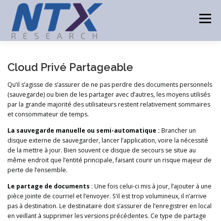
Aller
au
Menu
contenu
ACCUEIL
PRODUITS
TECHNOLOGIES
Cloud Privé Partageable
Qu’il s’agisse de s’assurer de ne pas perdre des documents personnels
(sauvegarde) ou bien de les partager avec d’autres, les moyens utilisés
CONSULTING
PARTENAIRES
ACTUALITÉS
par la grande majorité des utilisateurs restent relativement sommaires
et consommateur de temps.
La sauvegarde manuelle ou semi-automatique :
Brancher un
CONTACT
disque externe de sauvegarder, lancer l’application, voire la nécessité
de la mettre à jour. Bien souvent ce disque de secours se situe au
même endroit que l’entité principale, faisant courir un risque majeur de
perte de l’ensemble.
Le partage de documents
: Une fois celui-ci mis à jour, l’ajouter à une
pièce jointe de courriel et l’envoyer. S’il est trop volumineux, il n’arrive
pas à destination. Le destinataire doit s’assurer de l’enregistrer en local
en veillant à supprimer les versions précédentes. Ce type de partage