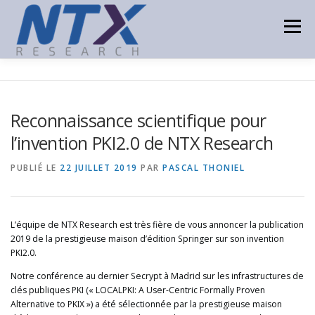
Aller
au
Menu
contenu
ACCUEIL
PRODUITS
TECHNOLOGIES
Reconnaissance scientifique pour
l’invention PKI2.0 de NTX Research
CONSULTING
PARTENAIRES
ACTUALITÉS
PUBLIÉ LE
22 JUILLET 2019
PAR
PASCAL THONIEL
CONTACT
L’équipe de NTX Research est très fière de vous annoncer la publication
2019 de la prestigieuse maison d’édition Springer sur son invention
PKI2.0.
Notre conférence au dernier Secrypt à Madrid sur les infrastructures de
clés publiques PKI (« LOCALPKI: A User-Centric Formally Proven
Alternative to PKIX ») a été sélectionnée par la prestigieuse maison