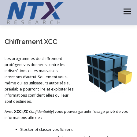
Aller
au
Menu
contenu
ACCUEIL
PRODUITS
TECHNOLOGIES
Chiffrement XCC
Les programmes de chiffrement
CONSULTING
PARTENAIRES
ACTUALITÉS
protègent vos données contre les
indiscrétions et les mauvaises
intentions d’autrui. Seulement vous-
CONTACT
même ou les utilisateurs autorisés au
préalable pourront lire et exploiter les
informations confidentielles qui leur
sont destinées.
Avec
XCC
(
XC
Confidentiality
) vous pouvez garantir l’usage privé de vos
informations afin de :
Stocker et classer vos fichiers.