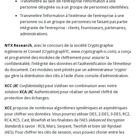
Transmettre au sein de l’entreprise l’information à une
personne désignée ou à un groupe de personnes identifiées.
Transmettre l’information à l’extérieur de l’entreprise à une
personne ou à un groupe de personnes ne faisant pas partie
intégrante de l’entreprise : clients, fournisseurs, partenaires,
administrations.
NTX Research
, avec le concours de la société Cryptographie
Ingénierie et Conseil (Cryptograph’IC, www.cryptograph-ic.com), a conçu
et programmé des modules de chiffrement pour assurer la
confidentialité, l’intégrité des données et l’authentification de l’émetteur
du document. Ces modules sont pilotés par un administrateur ‘crypto’
qui gère la distribution des clés à l’aide d’une console d’administration.
XCC
(
XC
Confidentiality
) peut s’utiliser en combinaison avec notre
solution
XCA
(
XC
Authentication
) pour réaliser un tunnel chiffré de
protection des échanges.
XCC
propose de nombreux algorithmes symétriques et asymétriques
pour chiffrer vos données. Vous pourrez utiliser DES, 2-DES, 3-DES, RC2,
RC4, RC5, Cast, Blowfish et les finalistes de l’AES (
Advanced Encryption
Standard
) à savoir : RC6, Mars, Serpent, Twofish et bien sûr Rijndael
(AES). Pour chiffrer les clés de session, vous pouvez choisir entre les