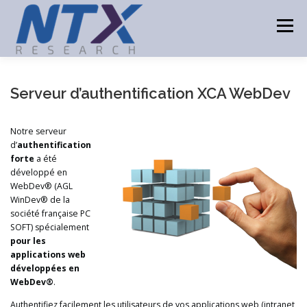
Aller
au
Menu
contenu
ACCUEIL
PRODUITS
TECHNOLOGIES
Serveur d’authentification XCA WebDev
Notre serveur
CONSULTING
PARTENAIRES
ACTUALITÉS
d’
authentification
forte
a été
développé en
CONTACT
WebDev® (AGL
WinDev® de la
société française PC
SOFT) spécialement
pour les
applications web
développées en
WebDev®
.
Authentifiez facilement les utilisateurs de vos applications web (intranet,