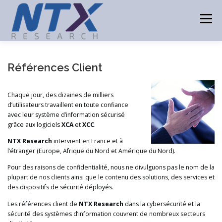
Aller
au
Menu
contenu
ACCUEIL
PRODUITS
TECHNOLOGIES
Références Client
Chaque jour, des dizaines de milliers
CONSULTING
PARTENAIRES
ACTUALITÉS
d’utilisateurs travaillent en toute confiance
avec leur système d’information sécurisé
grâce aux logiciels
XCA
et
XCC
.
CONTACT
NTX Research
intervient en France et à
l’étranger (Europe, Afrique du Nord et Amérique du Nord).
Pour des raisons de confidentialité, nous ne divulguons pas le nom de la
plupart de nos clients ainsi que le contenu des solutions, des services et
des dispositifs de sécurité déployés.
Les références client de
NTX Research
dans la cybersécurité et la
sécurité des systèmes d’information couvrent de nombreux secteurs